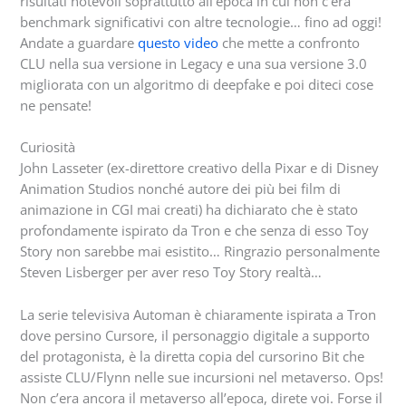
risultati notevoli soprattutto all’epoca in cui non c’era
benchmark significativi con altre tecnologie… fino ad oggi!
Andate a guardare
questo video
che mette a confronto
CLU nella sua versione in Legacy e una sua versione 3.0
migliorata con un algoritmo di deepfake e poi diteci cose
ne pensate!
Curiosità
John Lasseter (ex-direttore creativo della Pixar e di Disney
Animation Studios nonché autore dei più bei film di
animazione in CGI mai creati) ha dichiarato che è stato
profondamente ispirato da Tron e che senza di esso Toy
Story non sarebbe mai esistito… Ringrazio personalmente
Steven Lisberger per aver reso Toy Story realtà…
La serie televisiva Automan è chiaramente ispirata a Tron
dove persino Cursore, il personaggio digitale a supporto
del protagonista, è la diretta copia del cursorino Bit che
assiste CLU/Flynn nelle sue incursioni nel metaverso. Ops!
Non c’era ancora il metaverso all’epoca, direte voi. Forse il