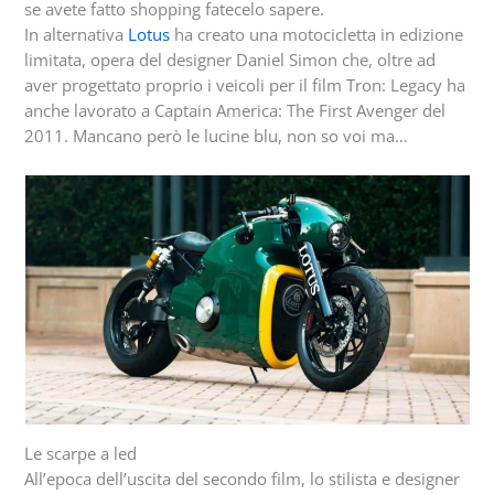
se avete fatto shopping fatecelo sapere.
In alternativa
Lotus
ha creato una motocicletta in edizione
limitata, opera del designer Daniel Simon che, oltre ad
aver progettato proprio i veicoli per il film Tron: Legacy ha
anche lavorato a Captain America: The First Avenger del
2011. Mancano però le lucine blu, non so voi ma…
Le scarpe a led
All’epoca dell’uscita del secondo film, lo stilista e designer