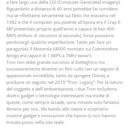
a fare largo uso della CGI (Computer-Generated imagery).
Riguardarlo a distanza di 40 anni potrebbe far sorridere
ma se riflettiamo seriamente sul fatto che eravamo nel
1982 e che il computer più potente all’epoca era il Cray X-
MP presentato proprio quell’anno e capace di ben 400
MIPS (milioni di istruzioni al secondo), forse possiamo
perdonargli qualche imperfezione. Tanto per fare un
paragon(e), il Motorola 68000 montato sui Commodore
Amiga era capace di 1 MIPS a 7Mhz (wow!).
Tron non ebbe grande successo al botteghino ma
successivamente divenne un film culto con un seguito di
appassionati incredibile, tanto da spingere Disney a
produrre un seguito nel 2010 “Tron: Legacy”. Per la natura
del soggetto e dell’ambientazione, i due Tron includono
diversi gadget o tecnologie interessanti ma molte di
queste, come sempre accade, sono rimaste solo fantasia.
Almeno per ora…Ma bando alle ciance e scopriamo
insieme gadget e innovazioni che hanno (o non hanno)
trovato posto nella vita reale.