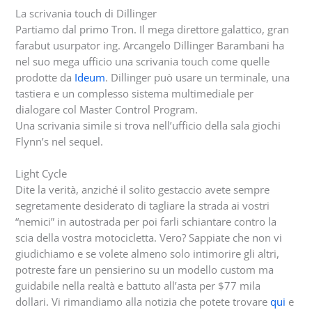
La scrivania touch di Dillinger
Partiamo dal primo Tron. Il mega direttore galattico, gran
farabut usurpator ing. Arcangelo Dillinger Barambani ha
nel suo mega ufficio una scrivania touch come quelle
prodotte da
Ideum
. Dillinger può usare un terminale, una
tastiera e un complesso sistema multimediale per
dialogare col Master Control Program.
Una scrivania simile si trova nell’ufficio della sala giochi
Flynn’s nel sequel.
Light Cycle
Dite la verità, anziché il solito gestaccio avete sempre
segretamente desiderato di tagliare la strada ai vostri
“nemici” in autostrada per poi farli schiantare contro la
scia della vostra motocicletta. Vero? Sappiate che non vi
giudichiamo e se volete almeno solo intimorire gli altri,
potreste fare un pensierino su un modello custom ma
guidabile nella realtà e battuto all’asta per $77 mila
dollari. Vi rimandiamo alla notizia che potete trovare
qui
e