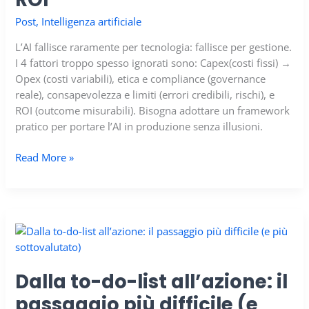
Post
,
Intelligenza artificiale
L’AI fallisce raramente per tecnologia: fallisce per gestione.
I 4 fattori troppo spesso ignorati sono: Capex(costi fissi) →
Opex (costi variabili), etica e compliance (governance
reale), consapevolezza e limiti (errori credibili, rischi), e
ROI (outcome misurabili). Bisogna adottare un framework
pratico per portare l’AI in produzione senza illusioni.
I
Read More »
4
fattori
dell’AI
di
cui
nessuno
parla:
Dalla to-do-list all’azione: il
opex,
passaggio più difficile (e
compliance,