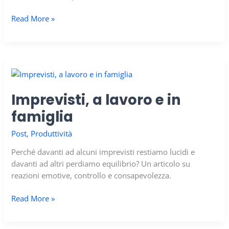
Il
Read More »
valore
di
un
no
Imprevisti, a lavoro e in
famiglia
Post
,
Produttività
Perché davanti ad alcuni imprevisti restiamo lucidi e
davanti ad altri perdiamo equilibrio? Un articolo su
reazioni emotive, controllo e consapevolezza.
Imprevisti,
Read More »
a
lavoro