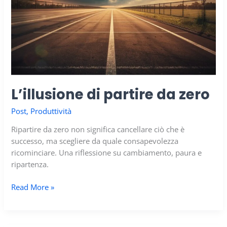
L’illusione di partire da zero
Post
,
Produttività
Ripartire da zero non significa cancellare ciò che è
successo, ma scegliere da quale consapevolezza
ricominciare. Una riflessione su cambiamento, paura e
ripartenza.
L’illusione
Read More »
di
partire
da