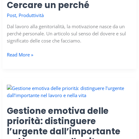
Cercare un perché
la
vera
Post
,
Produttività
sfida
Dal lavoro alla genitorialità, la motivazione nasce da un
è
perché personale. Un articolo sul senso del dovere e sul
l’autonomia
significato delle cose che facciamo.
Cercare
Read More »
un
perché
Gestione emotiva delle
priorità: distinguere
l’urgente dall’importante