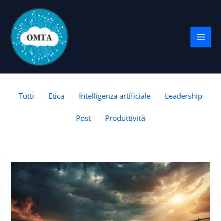
Vai
al
contenuto
Filter
Tutti
Etica
Intelligenza artificiale
Leadership
posts
Post
Produttività
by
category