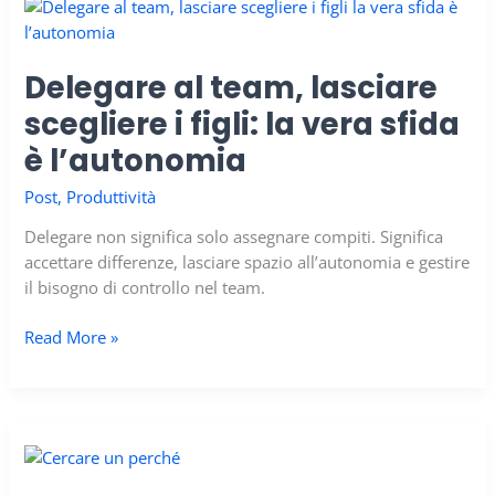
nei
risultati,
ma
Delegare al team, lasciare
in
scegliere i figli: la vera sfida
quello
che
è l’autonomia
fai
ogni
Post
,
Produttività
giorno
Delegare non significa solo assegnare compiti. Significa
accettare differenze, lasciare spazio all’autonomia e gestire
il bisogno di controllo nel team.
Delegare
Read More »
al
team,
lasciare
scegliere
i
figli: