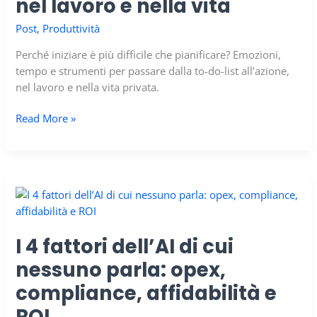
nel lavoro e nella vita
Post
,
Produttività
Perché iniziare è più difficile che pianificare? Emozioni,
tempo e strumenti per passare dalla to-do-list all’azione,
nel lavoro e nella vita privata.
Gestione
Read More »
emotiva
delle
priorità:
distinguere
l’urgente
dall’importante
nel
I 4 fattori dell’AI di cui
lavoro
nessuno parla: opex,
e
nella
compliance, affidabilità e
vita
ROI