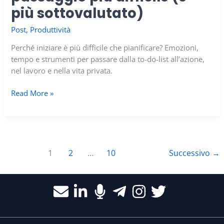
affidabilità
più sottovalutato)
e
ROI
Post
,
Produttività
Perché iniziare è più difficile che pianificare? Emozioni,
tempo e strumenti per passare dalla to-do-list all’azione,
nel lavoro e nella vita privata.
Dalla
Read More »
to-
do-
list
all’azione:
il
1
2
…
10
Successivo
→
passaggio
più
difficile
(e
più
sottovalutato)