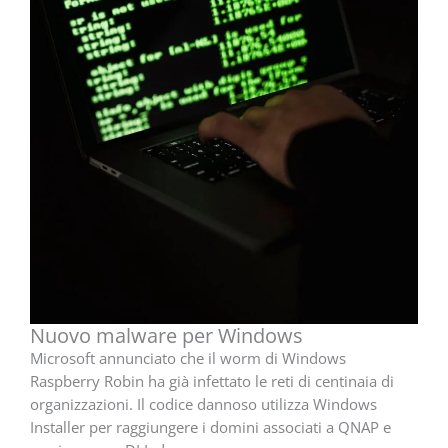
Nuovo malware per Windows
Microsoft annunciato che il worm di Windows
Raspberry Robin ha già infettato le reti di centinaia di
organizzazioni. Il codice dannoso utilizza Windows
Installer per raggiungere i domini associati a QNAP e