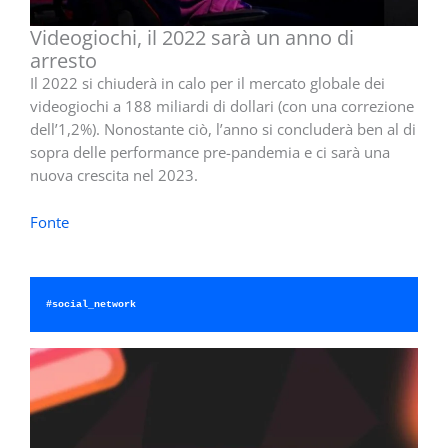
Videogiochi, il 2022 sarà un anno di
arresto
Il 2022 si chiuderà in calo per il mercato globale dei
videogiochi a 188 miliardi di dollari (con una correzione
dell’1,2%). Nonostante ciò, l’anno si concluderà ben al di
sopra delle performance pre-pandemia e ci sarà una
nuova crescita nel 2023.
Fonte
#social_network