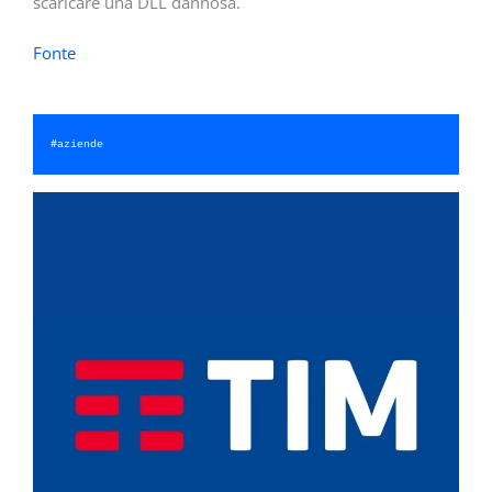
scaricare una DLL dannosa.
Fonte
#
aziende