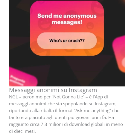
Messaggi anonimi su Instagram
NGL – acronimo per “Not Gonna Lie” – è l’App di
messaggi anonimi che sta spopolando su Instagram,
riportando alla ribalta il format “Ask me anything” che
tanto era piaciuto agli utenti più giovani anni fa. Ha
raggiunto circa 7.3 milioni di download globali in meno
di dieci mesi.