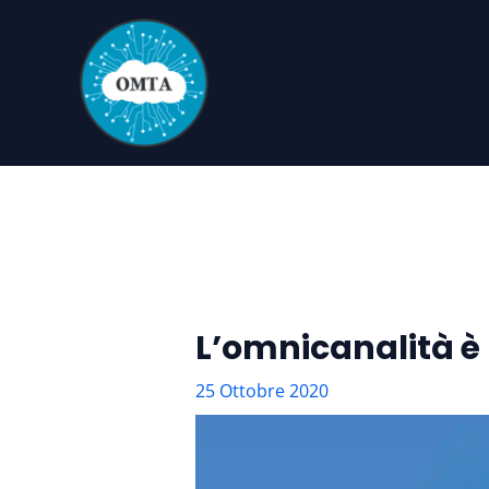
Vai
al
contenuto
L’omnicanalità è
25 Ottobre 2020