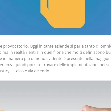
te provocatorio. Oggi in tante aziende si parla tanto di omn
o ma in realtà rientra in quel filone che molti definiscono 
che in maniera più o meno evidente è presente nella maggior
enenza quindi potrete trovare delle implementazioni nei setto
xury al telco e via dicendo.