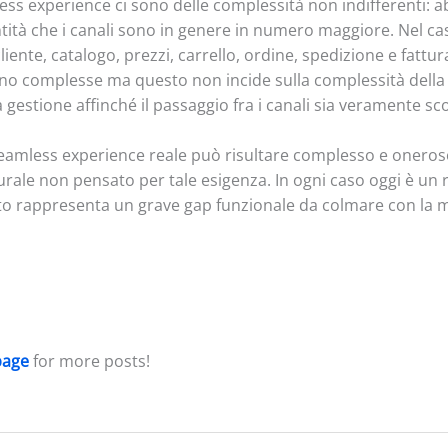
ess experience ci sono delle complessità non indifferenti: a
ntità che i canali sono in genere in numero maggiore. Nel ca
iente, catalogo, prezzi, carrello, ordine, spedizione e fatt
no complesse ma questo non incide sulla complessità della c
 gestione affinché il passaggio fra i canali sia veramente sc
amless experience reale può risultare complesso e oneroso 
turale non pensato per tale esigenza. In ogni caso oggi è un
atto rappresenta un grave gap funzionale da colmare con la 
age
for more posts!