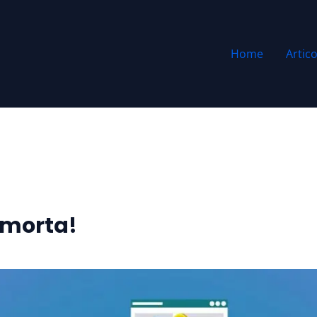
Home
Artico
 morta!