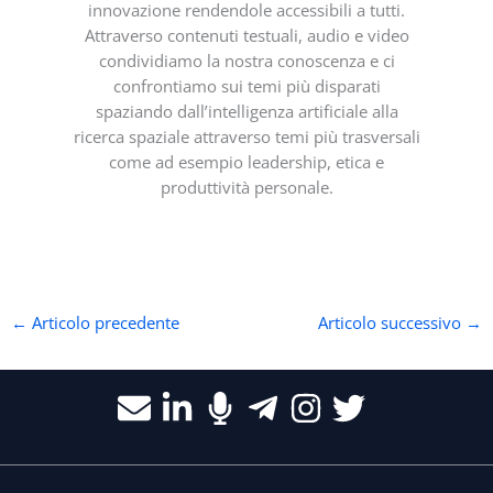
innovazione rendendole accessibili a tutti.
Attraverso contenuti testuali, audio e video
condividiamo la nostra conoscenza e ci
confrontiamo sui temi più disparati
spaziando dall’intelligenza artificiale alla
ricerca spaziale attraverso temi più trasversali
come ad esempio leadership, etica e
produttività personale.
←
Articolo precedente
Articolo successivo
→