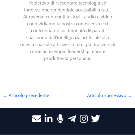
l’obiettivo di raccontare tecnologia ed
innovazione rendendole accessibili a tutti.
Attraverso contenuti testuali, audio e video
condividiamo la nostra conoscenza e ci
confrontiamo sui temi più disparati
spaziando dall’intelligenza artificiale alla
ricerca spaziale attraverso temi più trasversali
come ad esempio leadership, etica e
produttività personale.
←
Articolo precedente
Articolo successivo
→