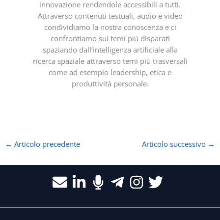
innovazione rendendole accessibili a tutti.
Attraverso contenuti testuali, audio e video
condividiamo la nostra conoscenza e ci
confrontiamo sui temi più disparati
spaziando dall’intelligenza artificiale alla
ricerca spaziale attraverso temi più trasversali
come ad esempio leadership, etica e
produttività personale.
←
Articolo precedente
Articolo successivo
→