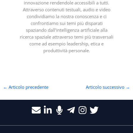
innovazione rendendole accessibili a tutti.
Attraverso contenuti testuali, audio e video
condividiamo la nostra conoscenza e ci
confrontiamo sui temi più disparati
spaziando dall’intelligenza artificiale alla
ricerca spaziale attraverso temi più trasversali
come ad esempio leadership, etica e
produttività personale.
←
Articolo precedente
Articolo successivo
→