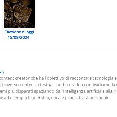
Citazione di oggi
– 15/08/2024
ay
ontent creator che ha l’obiettivo di raccontare tecnologia
. Attraverso contenuti testuali, audio e video condividiamo l
mi più disparati spaziando dall’intelligenza artificiale alla 
me ad esempio leadership, etica e produttività personale.