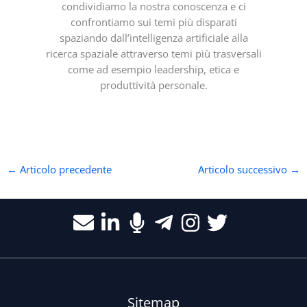
condividiamo la nostra conoscenza e ci
confrontiamo sui temi più disparati
spaziando dall’intelligenza artificiale alla
ricerca spaziale attraverso temi più trasversali
come ad esempio leadership, etica e
produttività personale.
←
Articolo precedente
Articolo successivo
→
Sitemap