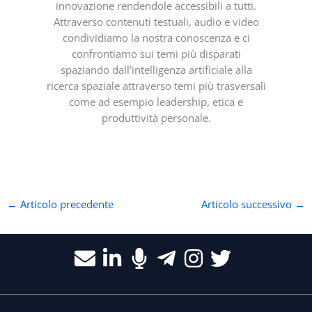
innovazione rendendole accessibili a tutti.
Attraverso contenuti testuali, audio e video
condividiamo la nostra conoscenza e ci
confrontiamo sui temi più disparati
spaziando dall’intelligenza artificiale alla
ricerca spaziale attraverso temi più trasversali
come ad esempio leadership, etica e
produttività personale.
←
Articolo precedente
Articolo successivo
→