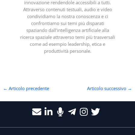
innovazione rendendole accessibili a tutti.
Attraverso contenuti testuali, audio e video
condividiamo la nostra conoscenza e ci
confrontiamo sui temi più disparati
spaziando dall’intelligenza artificiale alla
ricerca spaziale attraverso temi più trasversali
come ad esempio leadership, etica e
produttività personale.
←
Articolo precedente
Articolo successivo
→