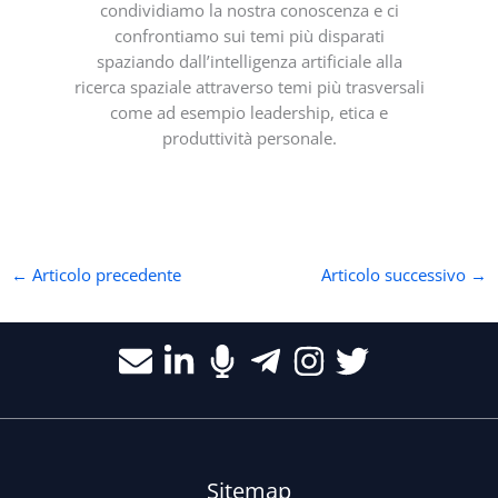
condividiamo la nostra conoscenza e ci
confrontiamo sui temi più disparati
spaziando dall’intelligenza artificiale alla
ricerca spaziale attraverso temi più trasversali
come ad esempio leadership, etica e
produttività personale.
←
Articolo precedente
Articolo successivo
→
Sitemap